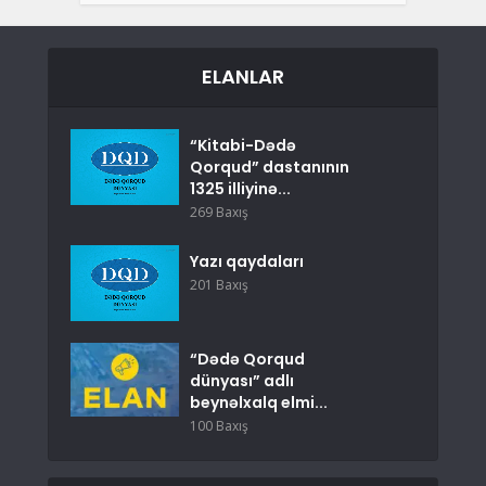
ELANLAR
“Kitabi-Dədə
Qorqud” dastanının
1325 illiyinə...
269 Baxış
Yazı qaydaları
201 Baxış
“Dədə Qorqud
dünyası” adlı
beynəlxalq elmi...
100 Baxış