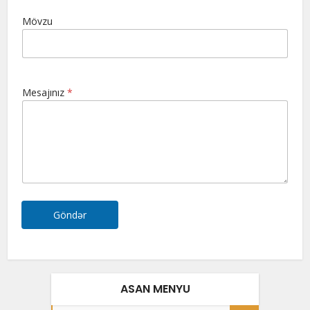
Mövzu
Mesajınız
*
Göndər
ASAN MENYU