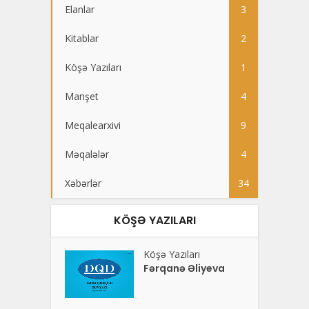
Elanlar
3
Kitablar
2
Köşə Yazıları
1
Manşet
4
Meqalearxivi
9
Məqalələr
4
Xəbərlər
34
KÖŞƏ YAZILARI
Köşə Yazıları
Fərqanə Əliyeva