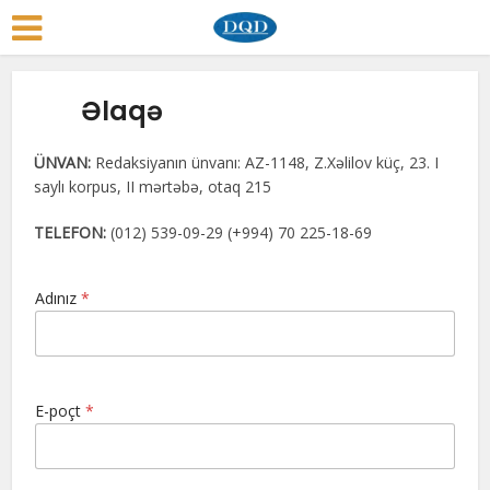
Əlaqə
ÜNVAN:
Redaksiyanın ünvanı: AZ-1148, Z.Xəlilov küç, 23. I
saylı korpus, II mərtəbə, otaq 215
TELEFON:
(012) 539-09-29 (+994) 70 225-18-69
Adınız
*
E-poçt
*