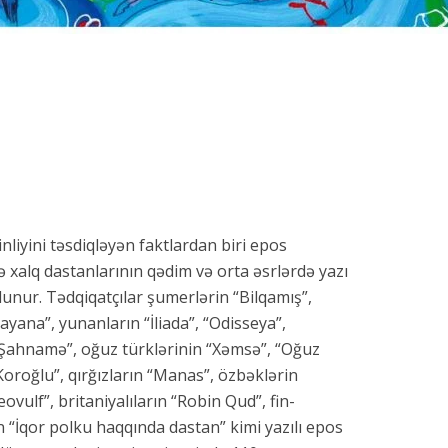
inliyini təsdiqləyən faktlardan biri epos
 xalq dastanlarının qədim və orta əsrlərdə yazı
nur. Tədqiqatçılar şumerlərin “Bilqamış”,
yana”, yunanların “İliada”, “Odisseya”,
n “Şahnamə”, oğuz türklərinin “Xəmsə”, “Oğuz
oroğlu”, qırğızların “Manas”, özbəklərin
ovulf”, britaniyalıların “Robin Qud”, fin-
n “İqor polku haqqında dastan” kimi yazılı epos