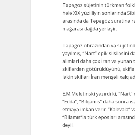
Təpəgöz süjetinin türkmən folkl
hələ XIX yüzilliyin sonlarında Si
arasında da Təpəgöz surətinə r
mağarası dağda yerləşir.
Təpəgöz obrazından və süjetind
yayılmış, “Nart” epik silsiləsin
alimləri daha çox İran və yunan t
skiflərdən götürüldüyünü, skiflə
lakin skifləri İran mənşəli xalq a
E.M.Meletinski yazırdı ki, “Nart
“Edda”, “Bilqamıs” daha sonra is
etməyə imkan verir. “Kalevala” və
“Bilamıs”la türk eposları arası
deyil.