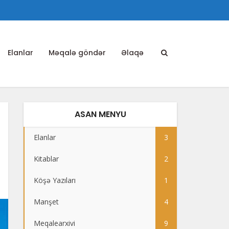
Elanlar
Məqalə göndər
Əlaqə
ASAN MENYU
Elanlar
3
Kitablar
2
Köşə Yazıları
1
Manşet
4
Meqalearxivi
9