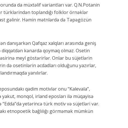
orunda da müxtəlif variantları var. Q.N.Potanin
bir türklərindən toplandığı folklor örnəklər
ast gəlinir. Həmin mətnlərdə də Təpəgözün
ən danışarkən Qafqaz xalqları arasında geniş
i də diqqətdən kənarda qoymaq olmaz. Osetin
əsirinə meyl göstərirlər. Onlar bu süjetlərin
rin də osetinlərin əcdadları olduğunu yazırlar,
dlandırmaqda yanılırlar.
” eposundakı qədim motivlər onu “Kalevala”,
ə yakut, monqol, irland eposları ilə müqayisə
 “Edda”da yetərincə türk motiv və süjetləri var.
ndakı etnopoetik bağlılığı görməmək mümkün