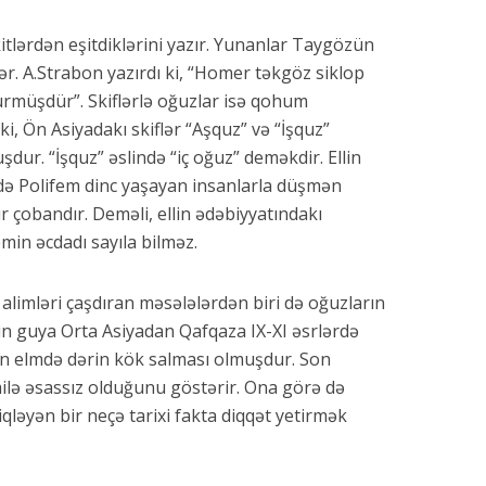
itlərdən eşitdiklərini yazır. Yunanlar Taygözün
lər. A.Strabon yazırdı ki, “Homer təkgöz siklop
türmüşdür”. Skiflərlə oğuzlar isə qohum
ki, Ön Asiyadakı skiflər “Aşquz” və “İşquz”
şdur. “İşquz” əslində “iç oğuz” deməkdir. Ellin
də Polifem dinc yaşayan insanlarla düşmən
 çobandır. Deməli, ellin ədəbiyyatındakı
min əcdadı sayıla bilməz.
alimləri çaşdıran məsələlərdən biri də oğuzların
arın guya Orta Asiyadan Qafqaza IX-XI əsrlərdə
lərin elmdə dərin kök salması olmuşdur. Son
milə əsassız olduğunu göstərir. Ona görə də
qləyən bir neçə tarixi fakta diqqət yetirmək