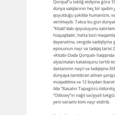
Qorqud”u təbliğ etdiyinə görə 1
dünya xalqlarının heç bir qədim 
qoyulduğu şəkildə humanizm, vət
verilməyib. Təkcə bu gün dünya
“Kitab”dakı qoyuluşunu xatırlamaq
hüquqdadır, hətta bəzi məqamlar
dəyanətinə, sevgidə sadiqliyinə 
eposunun nəşr və tədqiq tarixi 200
«Kitabi-Dədə Qorqud» haqqında 
əlyazmaları kataloqunu tərtib e
dastanının nəşri və tədqiqinə XI
dünyaya tanıtdıran alman şərqşü
müqəddimə və 12 boydan ibarət 
ildə “Basatın Təpəgözü öldürdü
“Odissey”in nağıl səciyyəli təkgö
yeni variantı kimi nəşr etdirib.