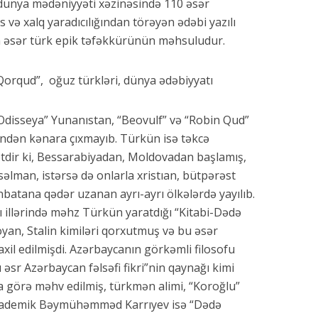
a dünya mədəniyyəti xəzinəsində 110 əsər
 və xalq yaradıcılığından törəyən ədəbi yazılı
m əsər türk epik təfəkkürünün məhsuludur.
Qorqud”, oğuz türkləri, dünya ədəbiyyatı
ə “Odisseya” Yunanıstan, “Beovulf” və “Robin Qud”
rindən kənara çıxmayıb. Türkün isə təkcə
tdir ki, Bessarabiyadan, Moldovadan başlamış,
əlman, istərsə də onlarla xristıan, bütpərəst
atana qədər uzanan ayrı-ayrı ölkələrdə yayılıb.
cı illərində məhz Türkün yaratdığı “Kitabi-Dədə
an, Stalin kimiləri qorxutmuş və bu əsər
axil edilmişdi. Azərbaycanın görkəmli filosofu
sr Azərbaycan fəlsəfi fikri”nin qaynağı kimi
 görə məhv edilmiş, türkmən alimi, “Koroğlu”
kademik Bəymühəmməd Karrıyev isə “Dədə