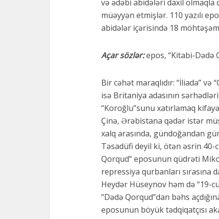
və ədəbi abidələri daxil olmaql
müəyyən etmişlər. 110 yazılı epos
abidələr içərisində 18 möhtəşə
Açar sözlər:
epos, “Kitabi-Dədə 
Bir cəhət maraqlıdır: “İliada” v
isə Britaniya adasının sərhədlə
“Koroğlu”sunu xatırlamaq kifayə
Çinə, Ərəbistana qədər istər müs
xalq arasında, gündoğandan günb
Təsadüfi deyil ki, ötən əsrin 40-
Qorqud” eposunun qüdrəti Mikoy
repressiya qurbanları sırasına d
Heydər Hüseynov həm də “19-cu ə
“Dədə Qorqud”dan bəhs açdığına
eposunun böyük tədqiqatçısı a