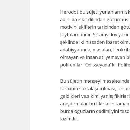
Herodot bu süjeti yunanların isk
adını da iskit dilindən götürmüş
motivini skiflərin tarixindən gö
tayfalardandır. Ş.Cəmşidov yazır 
şəklində iki hissədən ibarət olmu
ədəbiyyatında, məsələn, Feokrit
olmayan və insan əti yeməyən bir
polifemlər “Odisseyada”kı Polife
Bu süjetin mənşəyi məsələsində 
tarixinin saxtalaşdırılması, onl
gəldikləri və.s kimi yanlış fikir
araşdırmalar bu fikirlərin tama
burda oğuzların qədimliyini təsdi
lazımdır.