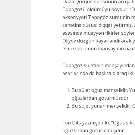
Dədə Qorqud eposunun ən qədim s
Təpəgözü öldürdüyü boydur. “Də
əksəriyyəti Təpəgöz surətinin 
cəhətinə xüsusi diqqət yetirmiş, 
əsasında müəyyən fikirlər söylə
Əliyev düzgün dəyərləndirərək y
elmi izahı onun mənşəyinin nə də
Təpəgöz süjetinin mənşəyindən 
əsərlərində də başlıca olaraq ik
Bu süjet oğuz mənşəlidir. Yu
oğuzlardan götürmüşdür.
Bu süjet yunan mənşəlidir. 
Fon Dits yazmışdır ki, “Oğuz sik
oğuzlardan götürülmüşdür”.