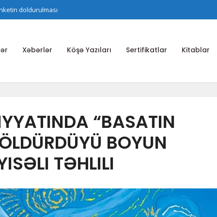
nketin doldurulması
ər
Xəbərlər
Köşə Yazıları
Sertifikatlar
Kitablar
YYATINDA “BASATIN
 ÖLDÜRDÜYÜ BOYUN
SƏLI TƏHLILI