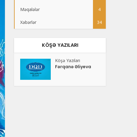
Məqalələr
4
Xəbərlər
34
KÖŞƏ YAZILARI
Köşə Yazıları
Fərqanə Əliyeva