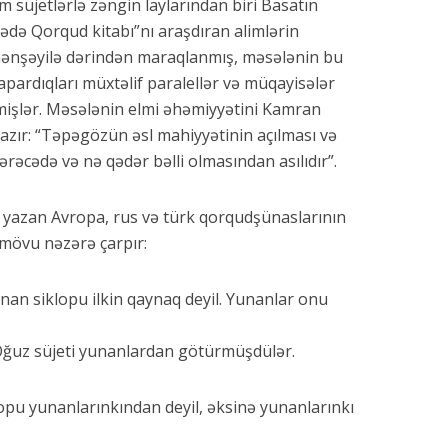
üjetlərlə zəngin laylarından biri Basatın
də Qorqud kitabı”nı araşdıran alimlərin
mənşəyilə dərindən maraqlanmış, məsələnin bu
apardıqları müxtəlif paralellər və müqayisələr
mişlər. Məsələnin elmi əhəmiyyətini Kamran
azır: “Təpəgözün əsl mahiyyətinin açılması və
rəcədə və nə qədər bəlli olmasından asılıdır”.
yazan Avropa, rus və türk qorqudşünaslarının
i mövu nəzərə çarpır:
nan siklopu ilkin qaynaq deyil. Yunanlar onu
Oğuz süjeti yunanlardan götürmüşdülər.
lopu yunanlarınkından deyil, əksinə yunanlarınkı