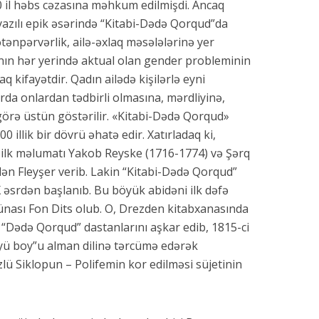
0 il həbs cəzasına məhkum edilmişdi. Ancaq
yazılı epik əsərində “Kitabi-Dədə Qorqud”da
ənpərvərlik, ailə-əxlaq məsələlərinə yer
nın hər yerində aktual olan gender probleminin
 kifayətdir. Qadın ailədə kişilərlə eyni
da onlardan tədbirli olmasına, mərdliyinə,
görə üstün göstərilir. «Kitabi-Dədə Qorqud»
 illik bir dövrü əhatə edir. Xatırladaq ki,
ilk məlumatı Yakob Reyske (1716-1774) və Şərq
dən Fleyşer verib. Lakin “Kitabi-Dədə Qorqud”
X əsrdən başlanıb. Bu böyük abidəni ilk dəfə
nası Fon Dits olub. O, Drezden kitabxanasında
“Dədə Qorqud” dastanlarını aşkar edib, 1815-ci
yü boy”u alman dilinə tərcümə edərək
zlü Siklopun – Polifemin kor edilməsi süjetinin