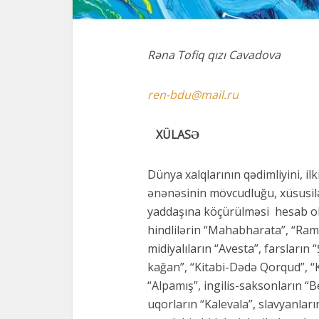
Rəna Tofiq qızı Cavadova
ren-
bdu@mail.ru
XÜLASƏ
Dünya xalqlarının qədimliyini, ilk
ənənəsinin mövcudluğu, xüsusilə
yaddaşına köçürülməsi hesab olu
hindlilərin “Mahabharata”, “Rama
midiyalıların “Avesta”, farsları
kağan”, “Kitabi-Dədə Qorqud”, “K
“Alpamış”, ingilis-saksonların “Be
uqorların “Kalevala”, slavyanları