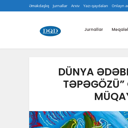
Əməkdaşlıq
Jurnallar
Arxiv
Yazı qaydaları
Onlayn a
Jurnallar
Məqaləl
DÜNYA ƏDƏBI
TƏPƏGÖZÜ”
MÜQAYI