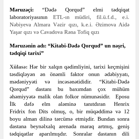
Məruzəçi:
“Dədə Qorqud” elmi tədqiqat
laboratoriyasının
ETL-ın müdiri,
fil.ü.f.d., e.i.
Nəbiyeva Almara Vəzir qızı,
k.e.i. Əzimova Aidə
Yaşar qızı və Cavadova Rəna Tofiq qızı
Məruzənin adı:
“Kitabi-Dədə Qorqud” un nəşri,
tədqiqi tarixi”
Xülasə:
Hər bir xalqın qədimliyini, tarixi keçmişini
təsdiqləyən ən önəmli faktor onun ədəbiyyatı,
mədəniyyəti və incəsənətididir.
“Kitabi-Dədə
Qorqud” dastanı bu baxımdan çox mühüm
əhəmiyyətə malik olan folkor nümunəsidir. Eposu
İlk dəfə elm aləminə tanıtdıran Henrix
Fridrix fon Dits olmuş, o, bir müqəddimə və 12
boyu alman dilinə tərcümə etmişdir. Bundan sonra
dastana beynəlxalq arenada maraq artmış, geniş
tədqiqatlar aparılmışdır. Sonralar
dastanın dili