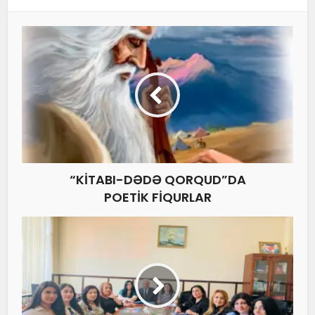
“KİTABI-DƏDƏ QORQUD”DA
POETİK FİQURLAR