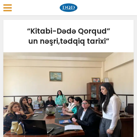
“Kitabi-Dədə Qorqud”
un nəşri,tədqiq tarixi”