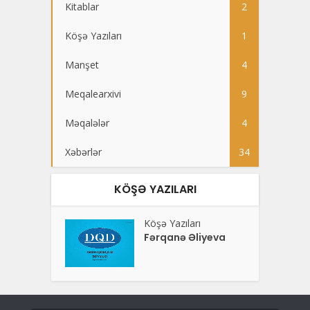
Kitablar
2
Köşə Yazıları
1
Manşet
4
Meqalearxivi
9
Məqalələr
4
Xəbərlər
34
KÖŞƏ YAZILARI
Köşə Yazıları
Fərqanə Əliyeva