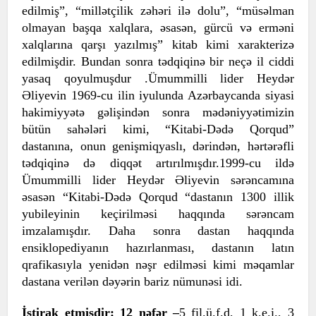
edilmiş”, “millətçilik zəhəri ilə dolu”, “müsəlman
olmayan başqa xalqlara, əsasən, gürcü və erməni
xalqlarına qarşı yazılmış” kitab kimi xarakterizə
edilmişdir. Bundan sonra tədqiqinə bir neçə il ciddi
yasaq qoyulmuşdur .Ümummilli lider Heydər
Əliyevin 1969-cu ilin iyulunda Azərbaycanda siyasi
hakimiyyətə gəlişindən sonra mədəniyyətimizin
bütün sahələri kimi, “Kitabi-Dədə Qorqud”
dastanına, onun genişmiqyaslı, dərindən, hərtərəfli
tədqiqinə də diqqət artırılmışdır.1999-cu ildə
Ümummilli lider Heydər Əliyevin sərəncamına
əsasən “Kitabi-Dədə Qorqud “dastanın 1300 illik
yubileyinin keçirilməsi haqqında sərəncam
imzalamışdır. Daha sonra dastan haqqında
ensiklopediyanın hazırlanması, dastanın latın
qrafikasıyla yenidən nəşr edilməsi kimi məqamlar
dastana verilən dəyərin bariz nümunəsi idi.
İştirak etmişdir: 12 nəfər –
5 fil.ü.f.d, 1 k.e.i., 3