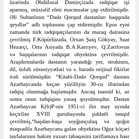
üzərində Əbdüləzəl Dəmirçizadə tədqiqat işi
aparmış, müxtəlif elmi məcmuələr çap etdirilmişdir.
Əli Sultanlının “Dədə Qorqud dastanları haqqında
qeydlər” adlı toplusunu çap etdirmişdir. Epos eyni
zamanda türk tədqiqatçılarının da maraq dairəsinə
çevrilmiş F.Köpürlüzadə, Orxan Şaiq Gökyay, Suat
Hezarçı, Orta Asiyada B.A.Karrıyev, Q.Zərifovun
və başqalarının tədqiqat obyektinə çevrilmişdir.
Araşdırmalarda dastanın yarandığı yer, strukturu,
dil, üslub xüsusiyyətləri və s. barədə orijinal fikirlər
irəli sürülmüşdür.
“Kitabi-Dədə Qorqud” dastanı
Azərbaycanda keçən yüzilliyin 30-cu illərindən
tədqiq olunmağa başlamışdır. Ancaq təəssüf ki, az
sonra onun tədqiqinə yasaq qoyulmuşdur. Dastan
Azərbaycan K(b)P-nin 1951-ci ilin may ayında
keçirilən XVIII qurultayında şiddətli tənqid
çevrilmiş,“başdan-başa soyğunçuluq və qırğın
məqsədilə Azərbaycana gələn obyektinə Oğuz köçəri
tayfalarının hakim yuxarı təbəqəsini tərifləməyə həsr