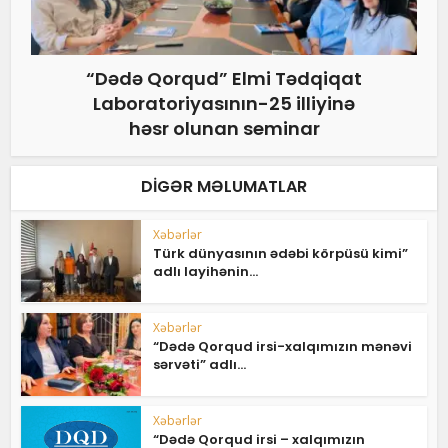
“Dədə Qorqud” Elmi Tədqiqat
Laboratoriyasının-25 illiyinə
həsr olunan seminar
DIGƏR MƏLUMATLAR
Xəbərlər
Türk dünyasının ədəbi körpüsü kimi”
adlı layihənin...
Xəbərlər
“Dədə Qorqud irsi-xalqımızın mənəvi
sərvəti” adlı...
Xəbərlər
“Dədə Qorqud irsi – xalqımızın