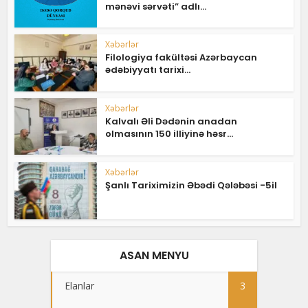
mənəvi sərvəti” adlı...
Xəbərlər
Filologiya fakültəsi Azərbaycan
ədəbiyyatı tarixi...
Xəbərlər
Kalvalı Əli Dədənin anadan
olmasının 150 illiyinə həsr...
Xəbərlər
Şanlı Tariximizin Əbədi Qələbəsi -5il
ASAN MENYU
Elanlar
3