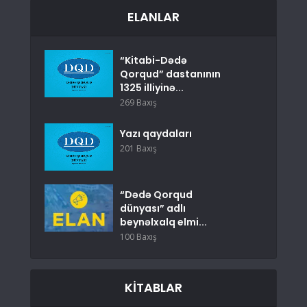
ELANLAR
“Kitabi-Dədə
Qorqud” dastanının
1325 illiyinə...
269 Baxış
Yazı qaydaları
201 Baxış
“Dədə Qorqud
dünyası” adlı
beynəlxalq elmi...
100 Baxış
KITABLAR