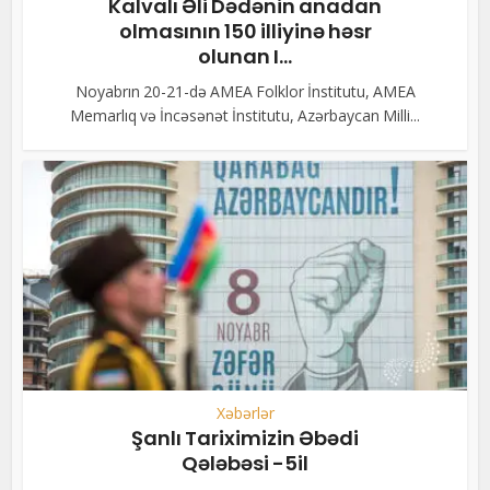
Kalvalı Əli Dədənin anadan
olmasının 150 illiyinə həsr
olunan I...
Noyabrın 20-21-də AMEA Folklor İnstitutu, AMEA
Memarlıq və İncəsənət İnstitutu, Azərbaycan Milli...
Xəbərlər
Şanlı Tariximizin Əbədi
Qələbəsi -5il