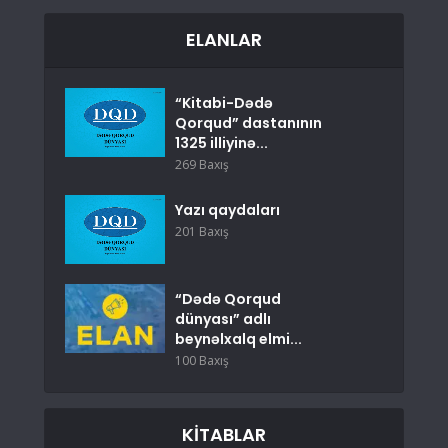
ELANLAR
“Kitabi-Dədə
Qorqud” dastanının
1325 illiyinə...
269 Baxış
Yazı qaydaları
201 Baxış
“Dədə Qorqud
dünyası” adlı
beynəlxalq elmi...
100 Baxış
KITABLAR