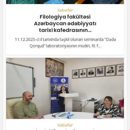
Xəbərlər
Filologiya fakültəsi
Azərbaycan ədəbiyyatı
tarixi kafedrasının...
11.12.2025-ci il tarixində təşkil olunan seminarda “Dədə
Qorqud” laboratoriyasının müdiri, fil. f...
Xəbərlər