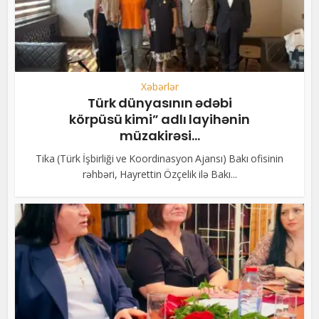
Xəbərlər
Türk dünyasının ədəbi
körpüsü kimi” adlı layihənin
müzakirəsi...
Tika (Türk İşbirliği ve Koordinasyon Ajansı) Bakı ofisinin
rəhbəri, Hayrettin Özçelik ilə Bakı...