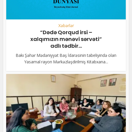
Xəbərlər
“Dədə Qorqud irsi –
xalqımızın mənəvi sərvəti”
adlı tədbir...
Bakı Şəhər Mədəniyyət Baş İdarəsinin tabeliyində olan
Yasamal rayon Mərkəzləşdirilmiş Kitabxana...