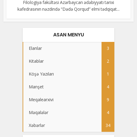
Filologiya fakültəsi Azərbaycan ədəbiyyatı tarixi
kafedrasının nəzdində “Dədə Qorqud” elmi tədqiqat...
ASAN MENYU
Elanlar
3
Kitablar
2
Köşə Yazıları
1
Manşet
4
Meqalearxivi
9
Məqalələr
4
Xəbərlər
34