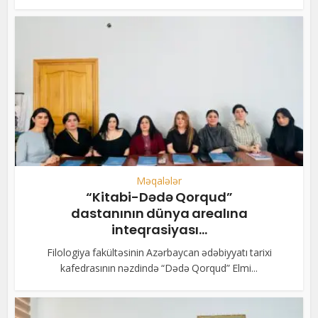
Məqalələr
“Kitabi-Dədə Qorqud”
dastanının dünya arealına
inteqrasiyası...
Filologiya fakültəsinin Azərbaycan ədəbiyyatı tarixi
kafedrasının nəzdində “Dədə Qorqud” Elmi...