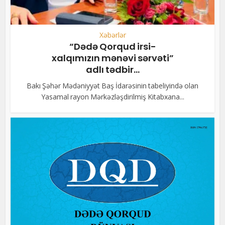
Xəbərlər
“Dədə Qorqud irsi-
xalqımızın mənəvi sərvəti”
adlı tədbir...
Bakı Şəhər Mədəniyyət Baş İdarəsinin tabeliyində olan
Yasamal rayon Mərkəzləşdirilmiş Kitabxana...