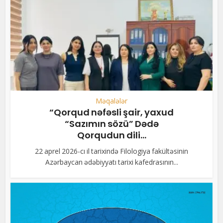
Məqalələr
“Qorqud nəfəsli şair, yaxud
“Sazımın sözü” Dədə
Qorqudun dili...
22 aprel 2026-cı il tarixində Filologiya fakültəsinin
Azərbaycan ədəbiyyatı tarixi kafedrasının...